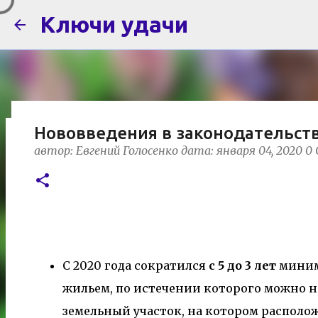
Ключи удачи
Нововведения в законодательств
Эмоции как конструктор здоровь
автор:
Евгений Голосенко
дата:
января 04, 2020
0
автор:
Евгений Голосенко
дата:
сентября 08, 2025
Многочисленными научными исследованиями 
вырабатывать свои собственные вещества, в
необходимые организму соединения, способс
человека, учеными были объединены в одну г
С 2020 года сократился
с 5 до 3 лет
миним
Положительные эмоции необходимы нашему з
гормонов? В следующий раз, когда вы прищеми
жильем, по истечении которого можно н
внимание: насколько быстро снижается боль 
земельный участок, на котором распол