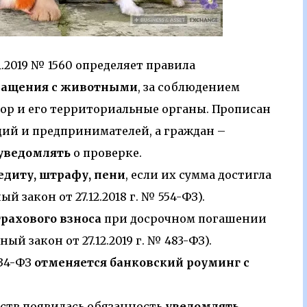
.2019 № 1560 определяет правила
ращения с животными
, за соблюдением
ор и его территориальные органы. Прописан
ий и предпринимателей, а граждан –
 уведомлять
о проверке.
едиту, штрафу, пени
, если их сумма достигла
й закон от 27.12.2018 г. № 554-ФЗ).
трахового взноса
при досрочном погашении
ый закон от 27.12.2019 г. № 483-ФЗ).
434-ФЗ
отменяется банковский роуминг с
дств появилась обязанность
уведомлять