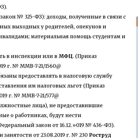
традавшие при аварии люди редко сразу
З).
ылу соревнования атлет может даже не
х пор, пока не закончится игра. Это примеры
акон № 325-ФЗ): доходы, полученные в связи с
ми доктора Ганса Селье было установлено, что
ных выходных у родителей, опекунов и
дреналина, что придает ему энергию для битвы
нвалидами; материальная помощь студентам и
ть в инспекции или в
МФЦ
. (Приказ
19 г. № ММВ-7-21/1560@
язаны предоставлять в налоговую службу
ставления им налоговых льгот (Приказ
019 г. № ММВ-7-21/577@
олжностные лица), не предоставившие
ые о работниках, будут нести
едеральный закон от 16.12.»019 № 436-ФЗ).
занятости от 23.08.2019 г. № 230
Роструд