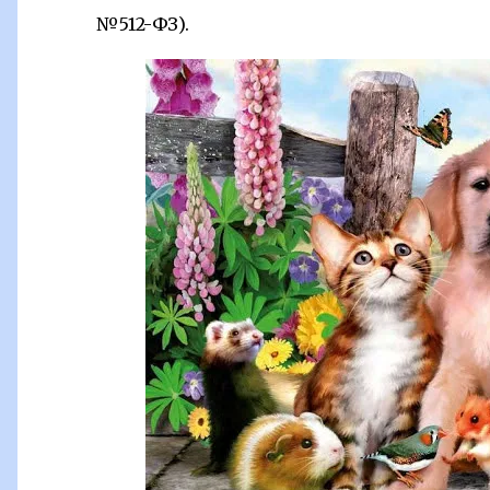
№512-ФЗ).