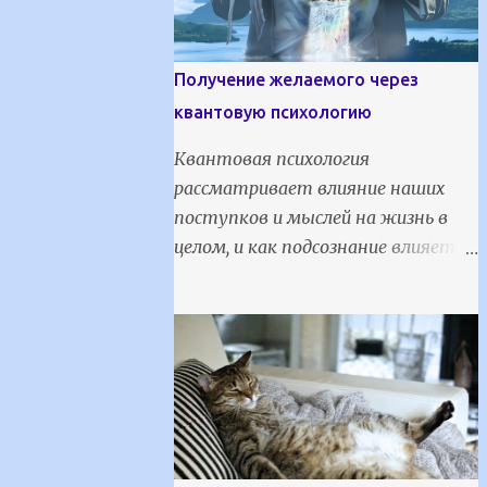
Получение желаемого через
квантовую психологию
Квантовая психология
рассматривает влияние наших
поступков и мыслей на жизнь в
целом, и как подсознание влияет
на все бытие человека. В основе
квантовой психологии лежат
открытия, сделанные в
квантовой физике и психологии. Ее
главный бонус - возможность
изменить жизнь к лучшему
посредством исполнения желаний
и главного инструмента силы