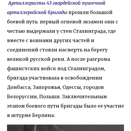
Артиллеристы 43 гвардейской пушечной
человека, учеными были объединены в
одну группу под названием « эндорфины ».
артиллерийской бригады
прошли большой
Положительные эмоции необходимы
боевой путь: первый огневой экзамен они с
нашему здоровью Вам нужен пример
честью выдержали у стен Сталинграда, где
действия этих гормонов? В следующий раз,
когда вы прищемите палец или вам
вместе с воинами других частей и
наступят на ногу, обратите внимание:
соединений стояли насмерть на берегу
насколько быстро снижается боль и
великой русской реки. А после разгрома
возникает приносящее облегчение чувство
онемения? Раненные в битве солдаты или
фашистских войск под Сталинградом,
пострадавшие при аварии люди редко
бригада участвовала в освобождении
сразу осознают, насколько серьезны их
Донбасса, Запорожья, Одессы, городов
травмы. В пылу соревнования атлет может
даже не почувствовать боли от полученных
Белоруссии, Польши. Заключительным
травм до тех пор, пока не закончится игра.
этапом боевого пути бригады было ее участие
Это примеры того, как работают
в штурме Берлина.
эндорфины . Исследованиями доктора
Ганса Селье было установлено, что страх
или гнев вызывают у человека выброс