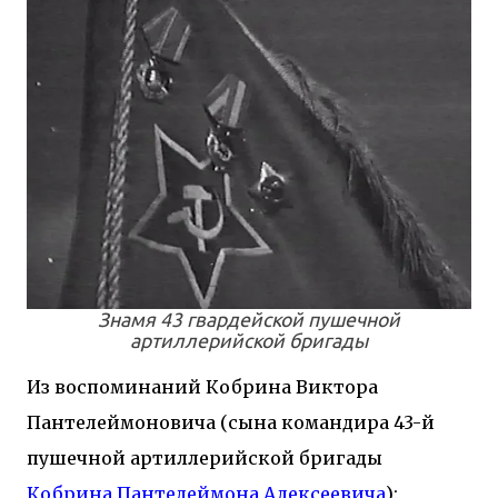
адреналина, что придает ему энергию для
битвы или бегства. ...
Знамя 43 гвардейской пушечной
артиллерийской бригады
Из воспоминаний Кобрина Виктора
Пантелеймоновича (сына командира 43-й
пушечной артиллерийской бригады
Кобрина Пантелеймона Алексеевича
):