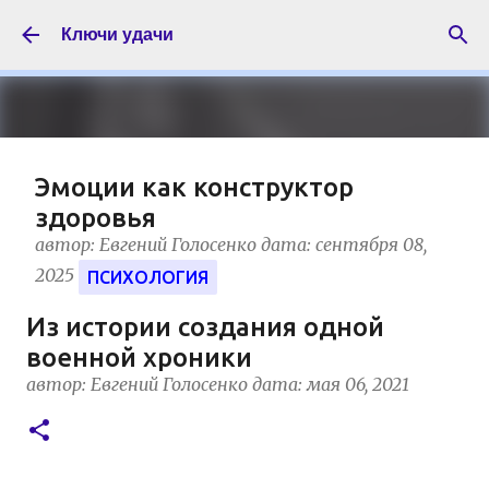
К основному контенту
Ключи удачи
Эмоции как конструктор
здоровья
автор:
Евгений Голосенко
дата:
сентября 08,
2025
ПСИХОЛОГИЯ
Многочисленными научными
Из истории создания одной
исследованиями доказана способность
военной хроники
организма вырабатывать свои
автор:
Евгений Голосенко
дата:
мая 06, 2021
собственные вещества, вызывающие
ощущение счастья. Такие необходимые
организму соединения, способствующие
укреплению здоровья и защитных сил