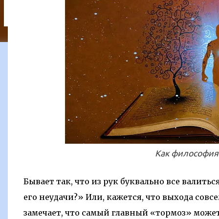
онемения? Раненные в битве солдаты или пос
осознают, насколько серьезны их травмы. В п
почувствовать боли от полученных травм до те
того, как работают эндорфины . Исследования
страх или гнев вызывают у человека выброс а
или бегства. ...
Как философия
Бывает так, что из рук буквально все валитьс
его неудачи?» Или, кажется, что выхода совсе
замечает, что самый главный «тормоз» может