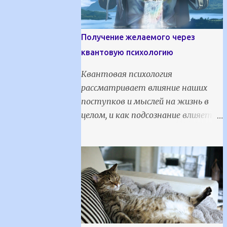
Получение желаемого через
квантовую психологию
Квантовая психология
рассматривает влияние наших
поступков и мыслей на жизнь в
целом, и как подсознание влияет
на все бытие человека. В основе
квантовой психологии лежат
открытия, сделанные в
квантовой физике и психологии. Ее
главный бонус - возможность
изменить жизнь к лучшему
посредством исполнения желаний
и главного инструмента силы