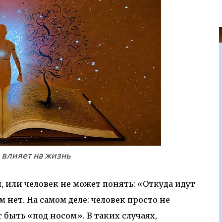
традавшие при аварии люди редко сразу
ылу соревнования атлет может даже не
х пор, пока не закончится игра. Это примеры
ми доктора Ганса Селье было установлено, что
дреналина, что придает ему энергию для битвы
 влияет на жизнь
я, или человек не может понять: «Откуда идут
м нет. На самом деле: человек просто не
 быть «под носом». В таких случаях,